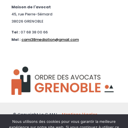
Maison de l'avocat
45, rue Pierre-Sémard
38026 GRENOBLE
Tel :
07 68 38 00 66
Mel :
cami38mediation@gmail.com
© Copyright Le C.AM.I –
Mentions légales
Nous utilisons des cookies pour vous garantir la meilleure
expérience sur notre site web. Si vous continuez à utiliser ce