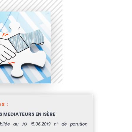
S :
 MEDIATEURS EN ISÈRE
ubliée au JO 15.06.2019 n° de parution