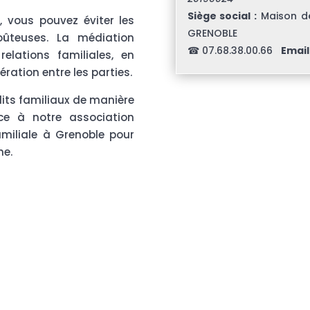
Siège social :
Maison de
, vous pouvez éviter les
GRENOBLE
oûteuses. La médiation
☎ 07.68.38.00.66
Email 
elations familiales, en
ration entre les parties.
lits familiaux de manière
nce à notre association
miliale à Grenoble pour
he.