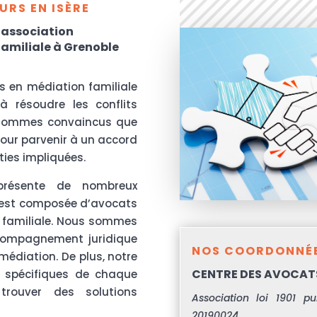
RS EN ISÈRE
 association
 familiale à Grenoble
s en médiation familiale
 résoudre les conflits
s sommes convaincus que
pour parvenir à un accord
ties impliquées.
présente de nombreux
 est composée d’avocats
 familiale. Nous sommes
compagnement juridique
NOS COORDONNÉE
édiation. De plus, notre
CENTRE DES AVOCATS
s spécifiques de chaque
rouver des solutions
Association loi 1901 p
20190024